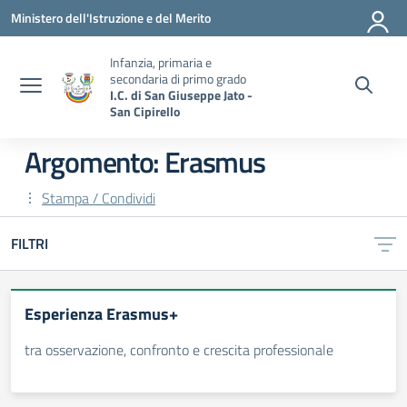
Vai ai contenuti
Vai al menu di navigazione
Vai al footer
Ministero dell'Istruzione e del Merito
Infanzia, primaria e
secondaria di primo grado
I.C. di San Giuseppe Jato -
San Cipirello
Argomento: Erasmus
Stampa / Condividi
FILTRI
Esperienza Erasmus+
tra osservazione, confronto e crescita professionale