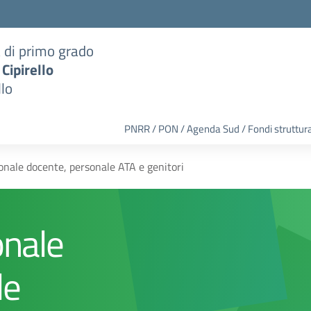
a di primo grado
 Cipirello
llo
PNRR / PON / Agenda Sud / Fondi struttura
sonale docente, personale ATA e genitori
onale
le