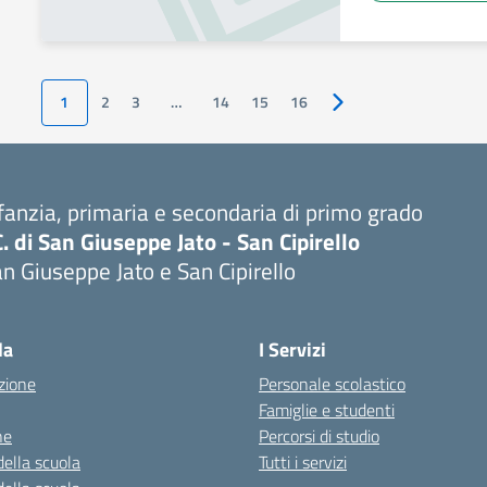
1
2
3
…
14
15
16
Pagina successiva
fanzia, primaria e secondaria di primo grado
C. di San Giuseppe Jato - San Cipirello
n Giuseppe Jato e San Cipirello
la
I Servizi
zione
Personale scolastico
Famiglie e studenti
ne
Percorsi di studio
della scuola
Tutti i servizi