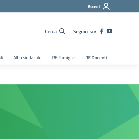
Accedi
Cerca
Seguici su:
li
Albo sindacale
RE Famiglie
RE Docenti