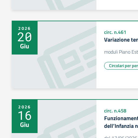
2026
20
circ. n.461
Variazione te
Giu
moduli Piano Es
Circolari per pe
2026
16
circ. n.458
Funzionamento
Giu
dell’Infanzia 