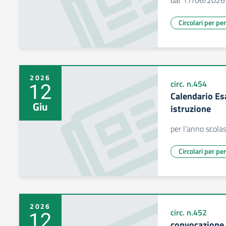
dal 17/06/2026
Circolari per pe
2026
12
circ. n.454
Calendario Esa
Giu
istruzione
per l’anno scol
Circolari per pe
2026
12
circ. n.452
convocazione d