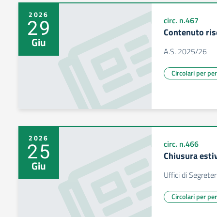
2026
29
circ. n.467
Contenuto ris
Giu
A.S. 2025/26
Circolari per pe
2026
25
circ. n.466
Chiusura esti
Giu
Uffici di Segreter
Circolari per pe