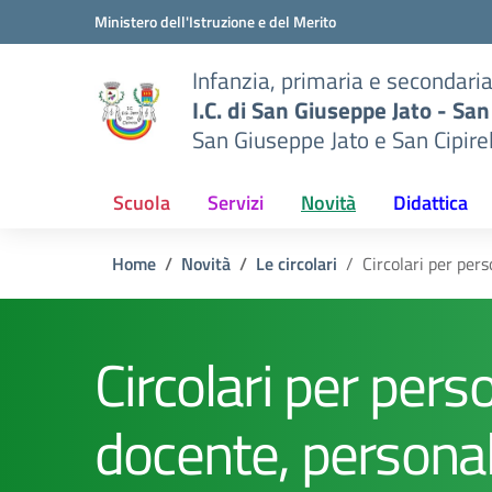
Vai ai contenuti
Vai al menu di navigazione
Vai al footer
Ministero dell'Istruzione e del Merito
Infanzia, primaria e secondari
I.C. di San Giuseppe Jato - San
San Giuseppe Jato e San Cipire
Scuola
Servizi
Novità
Didattica
Home
Novità
Le circolari
Circolari per per
Circolari per pers
docente, persona