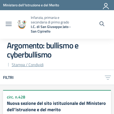
Vai ai contenuti
Vai al menu di navigazione
Vai al footer
Ministero dell'Istruzione e del Merito
Infanzia, primaria e
secondaria di primo grado
I.C. di San Giuseppe Jato -
San Cipirello
Argomento: bullismo e
cyberbullismo
Stampa / Condividi
FILTRI
circ. n.428
Nuova sezione del sito istituzionale del Ministero
dell’istruzione e del merito