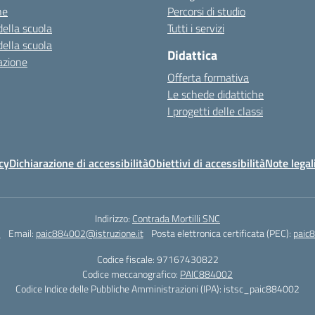
ne
Percorsi di studio
della scuola
Tutti i servizi
della scuola
Didattica
azione
Offerta formativa
Le schede didattiche
I progetti delle classi
cy
Dichiarazione di accessibilità
Obiettivi di accessibilità
Note legal
Indirizzo:
Contrada Mortilli SNC
3
Email:
paic884002@istruzione.it
Posta elettronica certificata (PEC):
paic8
Codice fiscale: 97167430822
Codice meccanografico:
PAIC884002
Codice Indice delle Pubbliche Amministrazioni (IPA): istsc_paic884002