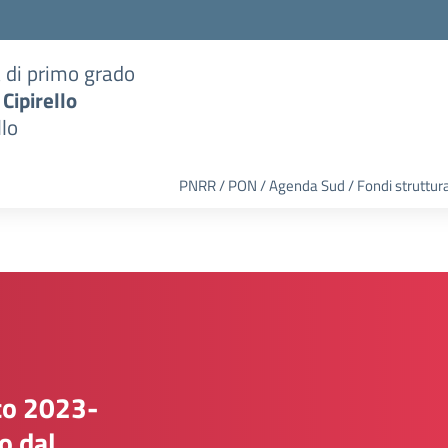
a di primo grado
 Cipirello
llo
PNRR / PON / Agenda Sud / Fondi struttura
ico 2023-
o dal