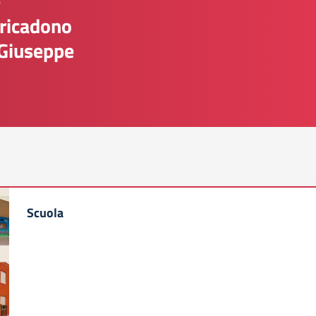
e
 ricadono
 Giuseppe
Scuola