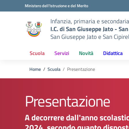
Vai ai contenuti
Vai al menu di navigazione
Vai al footer
Ministero dell'Istruzione e del Merito
Infanzia, primaria e secondari
I.C. di San Giuseppe Jato - San
San Giuseppe Jato e San Cipire
Scuola
Servizi
Novità
Didattica
Home
Scuola
Presentazione
Presentazione
A decorrere dall'anno scolast
2024, secondo quanto dispost