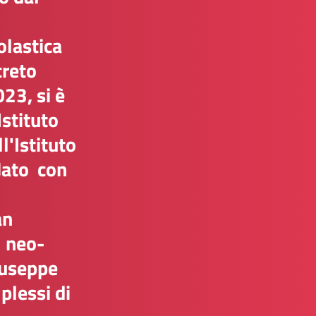
olastica
creto
23, si è
Istituto
l'Istituto
Jato con
an
l neo-
iuseppe
plessi di