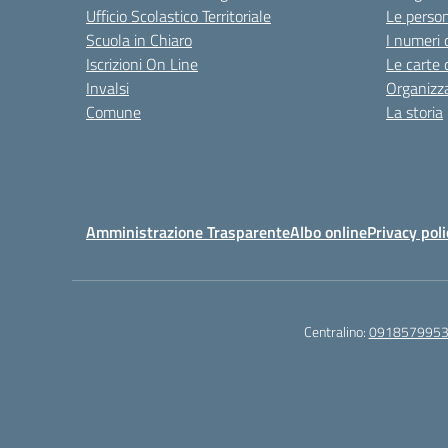
Ufficio Scolastico Territoriale
Le perso
Scuola in Chiaro
I numeri 
Iscrizioni On Line
Le carte 
Invalsi
Organizz
Comune
La storia
Amministrazione Trasparente
Albo online
Privacy poli
Centralino:
091857995