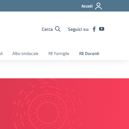
Accedi
Cerca
Seguici su:
li
Albo sindacale
RE Famiglie
RE Docenti