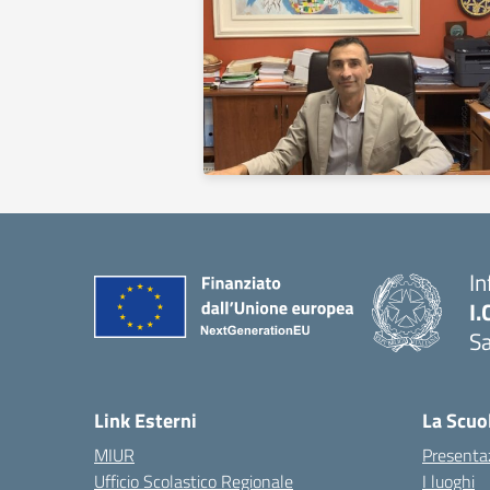
In
I.
Sa
Link Esterni
La Scuo
MIUR
Presenta
Ufficio Scolastico Regionale
I luoghi