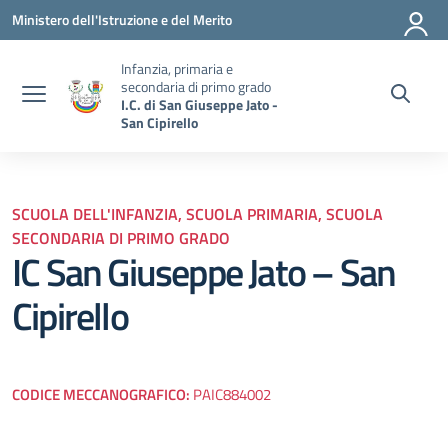
Vai ai contenuti
Vai al menu di navigazione
Vai al footer
Ministero dell'Istruzione e del Merito
Infanzia, primaria e
secondaria di primo grado
I.C. di San Giuseppe Jato -
San Cipirello
SCUOLA DELL'INFANZIA, SCUOLA PRIMARIA, SCUOLA
SECONDARIA DI PRIMO GRADO
IC San Giuseppe Jato – San
Cipirello
CODICE MECCANOGRAFICO:
PAIC884002