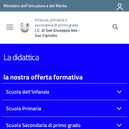
Vai ai contenuti
Vai al menu di navigazione
Vai al footer
Ministero dell'Istruzione e del Merito
Infanzia, primaria e
secondaria di primo grado
I.C. di San Giuseppe Jato -
San Cipirello
La didattica
la nostra offerta formativa
Scuola dell'Infanzia
Scuola Primaria
Scuola Secondaria di primo grado