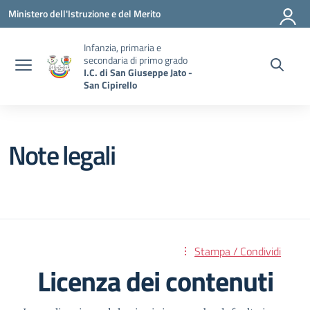
Vai ai contenuti
Vai al menu di navigazione
Vai al footer
Ministero dell'Istruzione e del Merito
Infanzia, primaria e
secondaria di primo grado
I.C. di San Giuseppe Jato -
San Cipirello
Note legali
Stampa / Condividi
Licenza dei contenuti