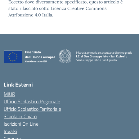
Eccetto dove diversamente specificato, questo articolo è
stato rilasciato sotto Licenza Creative Commons
Attribuzione 4.0 Italia.
Infanzia, primaria e secondaria di primo grado
I.C. di San Giuseppe Jato - San Cipirello
San Giuseppe Jato e San Cipirello
Link Esterni
MIUR
Ufficio Scolastico Regionale
Ufficio Scolastico Territoriale
Scuola in Chiaro
Iscrizioni On Line
Invalsi
Comune