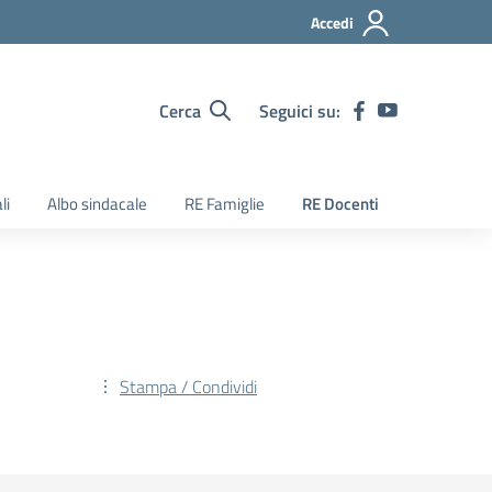
Accedi
Cerca
Seguici su:
li
Albo sindacale
RE Famiglie
RE Docenti
Stampa / Condividi