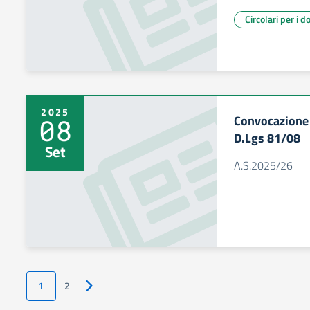
Circolari per i d
2025
Convocazione 
08
D.Lgs 81/08
Set
A.S.2025/26
1
2
Pagina successiva