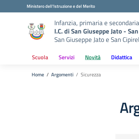
Vai ai contenuti
Vai al menu di navigazione
Vai al footer
Ministero dell'Istruzione e del Merito
Infanzia, primaria e secondari
I.C. di San Giuseppe Jato - San
San Giuseppe Jato e San Cipire
Scuola
Servizi
Novità
Didattica
Home
Argomenti
Sicurezza
Ar