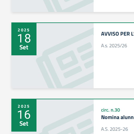
2025
AVVISO PER L
18
A.s. 2025/26
Set
2025
16
circ. n.30
Nomina alunni 
Set
A.S. 2025-26