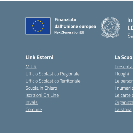
In
I.
Sa
Link Esterni
La Scuo
MIUR
Presenta
Ufficio Scolastico Regionale
I luoghi
Ufficio Scolastico Territoriale
Le perso
Scuola in Chiaro
I numeri 
Iscrizioni On Line
Le carte 
Invalsi
Organizz
Comune
La storia