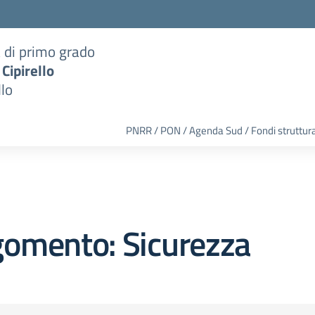
a di primo grado
 Cipirello
llo
PNRR / PON / Agenda Sud / Fondi struttura
gomento: Sicurezza