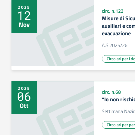
2025
12
circ. n.123
Misure di Sic
Nov
ausiliari e co
evacuazione
A.S.2025/26
Circolari per i d
2025
06
circ. n.68
“Io non rischi
Ott
Settimana Nazion
Circolari per pe