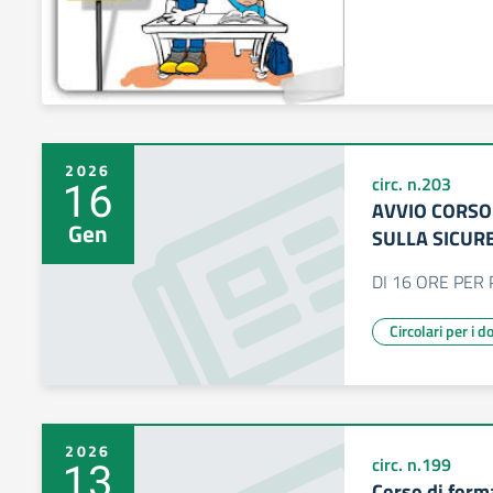
2026
16
circ. n.203
AVVIO CORSO
Gen
SULLA SICUR
DI 16 ORE PER
Circolari per i d
2026
13
circ. n.199
Corso di form