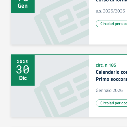
Gen
a.s. 2025/2026
Circolari per do
2025
30
circ. n.185
Calendario co
Dic
Primo soccor
Gennaio 2026
Circolari per do