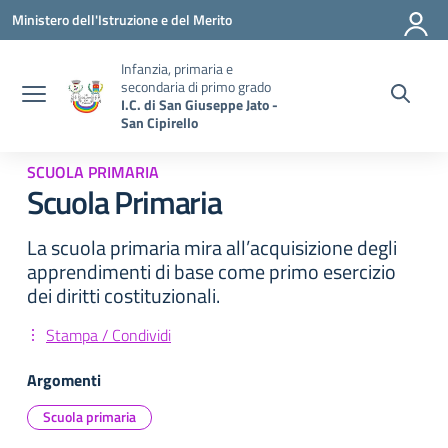
Vai ai contenuti
Vai al menu di navigazione
Vai al footer
Ministero dell'Istruzione e del Merito
Infanzia, primaria e
secondaria di primo grado
I.C. di San Giuseppe Jato -
San Cipirello
SCUOLA PRIMARIA
Scuola Primaria
La scuola primaria mira all’acquisizione degli
apprendimenti di base come primo esercizio
dei diritti costituzionali.
Stampa / Condividi
Argomenti
Scuola primaria