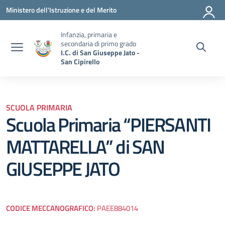
Vai ai contenuti
Vai al menu di navigazione
Vai al footer
Ministero dell'Istruzione e del Merito
Infanzia, primaria e
secondaria di primo grado
I.C. di San Giuseppe Jato -
San Cipirello
SCUOLA PRIMARIA
Scuola Primaria “PIERSANTI
MATTARELLA” di SAN
GIUSEPPE JATO
CODICE MECCANOGRAFICO:
PAEE884014