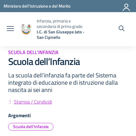
Vai ai contenuti
Vai al menu di navigazione
Vai al footer
Ministero dell'Istruzione e del Merito
Infanzia, primaria e
secondaria di primo grado
I.C. di San Giuseppe Jato -
San Cipirello
SCUOLA DELL'INFANZIA
Scuola dell’Infanzia
La scuola dell’infanzia fa parte del Sistema
integrato di educazione e di istruzione dalla
nascita ai sei anni
Stampa / Condividi
Argomenti
Scuola dell'Infanzia