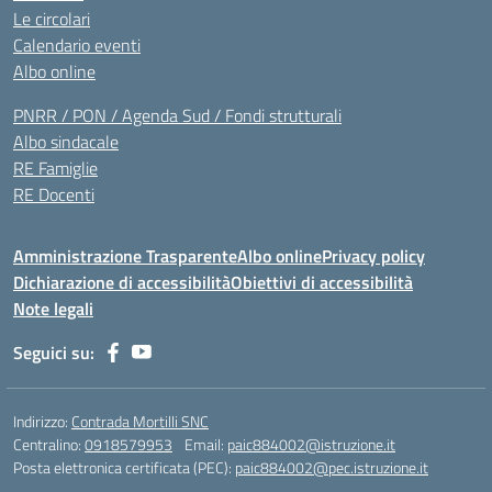
Le circolari
Calendario eventi
Albo online
PNRR / PON / Agenda Sud / Fondi strutturali
Albo sindacale
RE Famiglie
RE Docenti
Amministrazione Trasparente
Albo online
Privacy policy
Dichiarazione di accessibilità
Obiettivi di accessibilità
Note legali
Seguici su:
Indirizzo:
Contrada Mortilli SNC
Centralino:
0918579953
Email:
paic884002@istruzione.it
Posta elettronica certificata (PEC):
paic884002@pec.istruzione.it