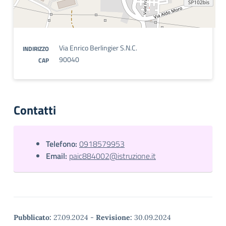
Via Enrico Berlingier S.N.C.
INDIRIZZO
90040
CAP
Contatti
Telefono:
0918579953
Email:
paic884002@istruzione.it
Pubblicato:
27.09.2024
-
Revisione:
30.09.2024