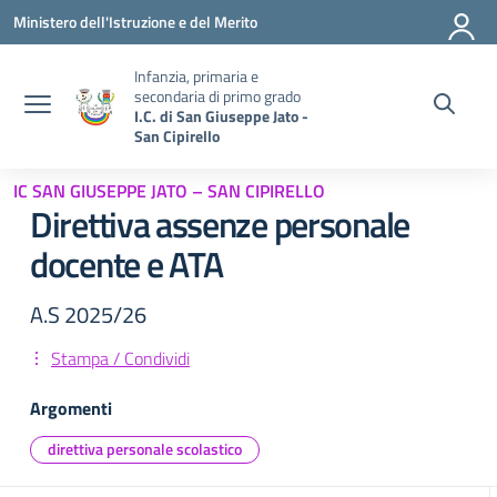
Vai ai contenuti
Vai al menu di navigazione
Vai al footer
Ministero dell'Istruzione e del Merito
Infanzia, primaria e
secondaria di primo grado
I.C. di San Giuseppe Jato -
San Cipirello
IC SAN GIUSEPPE JATO – SAN CIPIRELLO
Direttiva assenze personale
docente e ATA
A.S 2025/26
Stampa / Condividi
Argomenti
direttiva personale scolastico