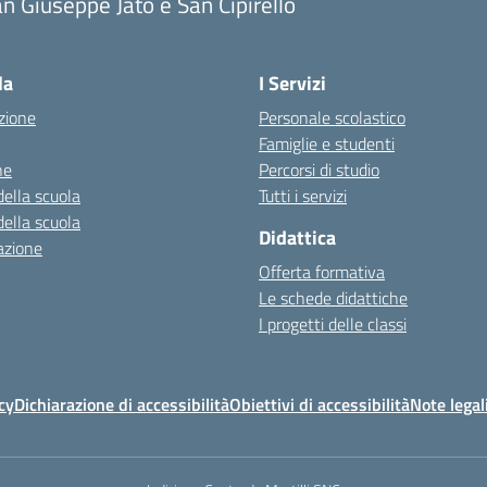
n Giuseppe Jato e San Cipirello
la
I Servizi
zione
Personale scolastico
Famiglie e studenti
ne
Percorsi di studio
della scuola
Tutti i servizi
della scuola
Didattica
azione
Offerta formativa
Le schede didattiche
I progetti delle classi
cy
Dichiarazione di accessibilità
Obiettivi di accessibilità
Note legal