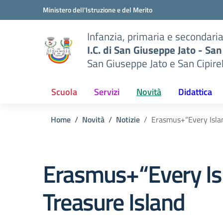
Vai ai contenuti
Vai al menu di navigazione
Vai al footer
Ministero dell'Istruzione e del Merito
Infanzia, primaria e secondari
I.C. di San Giuseppe Jato - San
San Giuseppe Jato e San Cipire
Scuola
Servizi
Novità
Didattica
Home
Novità
Notizie
Erasmus+“Every Islan
Erasmus+“Every Isl
Treasure Island