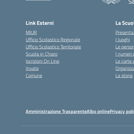
Sa
Link Esterni
La Scuo
MIUR
Presenta
Ufficio Scolastico Regionale
I luoghi
Ufficio Scolastico Territoriale
Le perso
Scuola in Chiaro
I numeri 
Iscrizioni On Line
Le carte 
Invalsi
Organizz
Comune
La storia
Amministrazione Trasparente
Albo online
Privacy poli