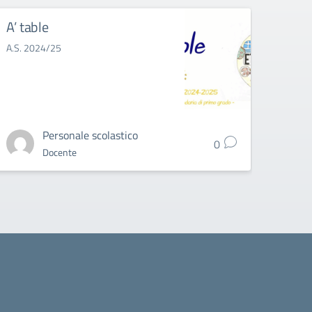
A’ table
Frie
A.S. 2024/25
dal 03
Personale scolastico
0
Docente