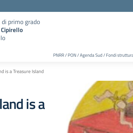
a di primo grado
 Cipirello
llo
PNRR / PON / Agenda Sud / Fondi struttura
d is a Treasure Island
and is a