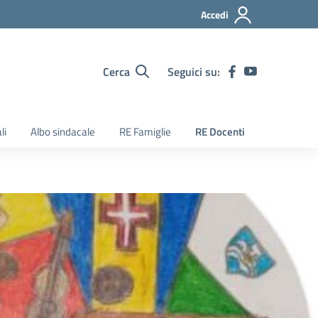
Accedi
Cerca
Seguici su:
li
Albo sindacale
RE Famiglie
RE Docenti