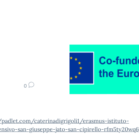
0
/padlet.com/caterinadigrigoli1/erasmus-istituto-
nsivo-san-giuseppe-jato-san-cipirello-rfm5ty20wq