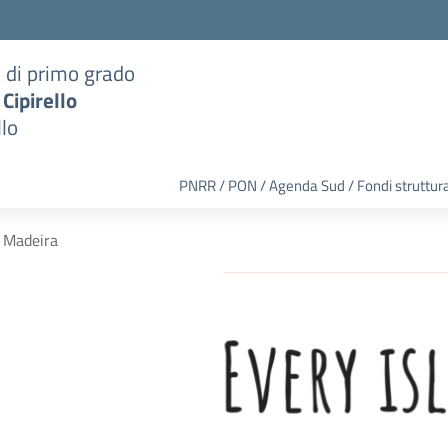
a di primo grado
 Cipirello
llo
PNRR / PON / Agenda Sud / Fondi struttura
n Madeira