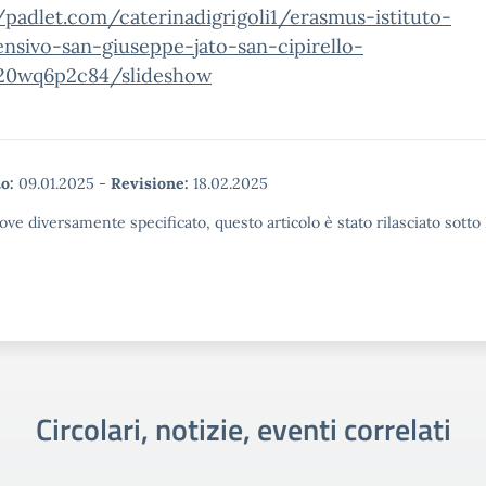
/padlet.com/caterinadigrigoli1/erasmus-istituto-
nsivo-san-giuseppe-jato-san-cipirello-
20wq6p2c84/slideshow
o:
09.01.2025
-
Revisione:
18.02.2025
ove diversamente specificato, questo articolo è stato rilasciato sott
Circolari, notizie, eventi correlati