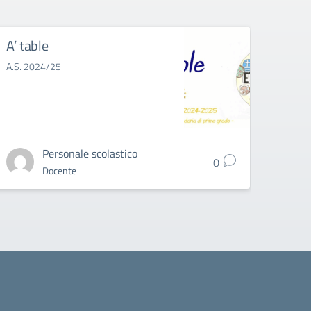
A’ table
Il co
A.S. 2024/25
Personale scolastico
0
Docente