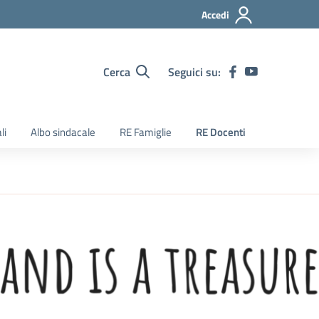
Accedi
Cerca
Seguici su:
li
Albo sindacale
RE Famiglie
RE Docenti