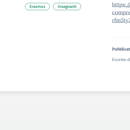
https:/
Erasmus
Insegnanti
compre
rfm5ty
Pubblicat
Eccetto d