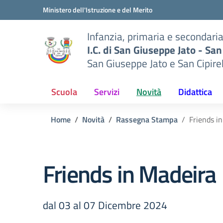
Vai ai contenuti
Vai al menu di navigazione
Vai al footer
Ministero dell'Istruzione e del Merito
Infanzia, primaria e secondari
I.C. di San Giuseppe Jato - San
San Giuseppe Jato e San Cipire
Scuola
Servizi
Novità
Didattica
Home
Novità
Rassegna Stampa
Friends i
Friends in Madeira
dal 03 al 07 Dicembre 2024