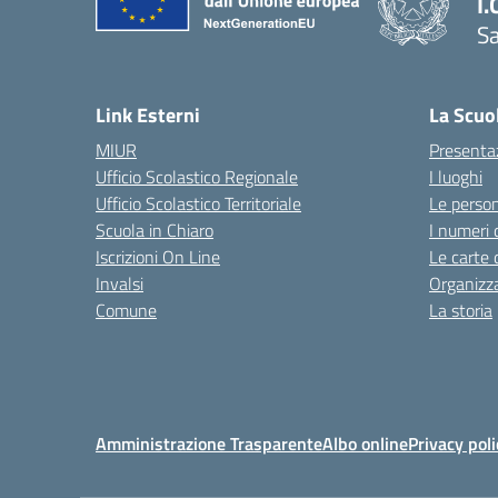
I.
Sa
Link Esterni
La Scuo
MIUR
Presenta
Ufficio Scolastico Regionale
I luoghi
Ufficio Scolastico Territoriale
Le perso
Scuola in Chiaro
I numeri 
Iscrizioni On Line
Le carte 
Invalsi
Organizz
Comune
La storia
Amministrazione Trasparente
Albo online
Privacy poli