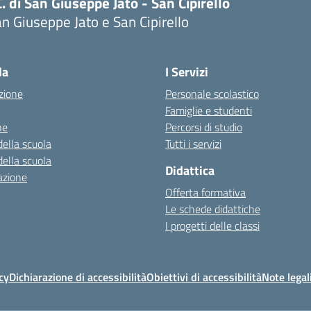
C. di San Giuseppe Jato - San Cipirello
n Giuseppe Jato e San Cipirello
la
I Servizi
zione
Personale scolastico
Famiglie e studenti
ne
Percorsi di studio
della scuola
Tutti i servizi
della scuola
Didattica
azione
Offerta formativa
Le schede didattiche
I progetti delle classi
cy
Dichiarazione di accessibilità
Obiettivi di accessibilità
Note legal