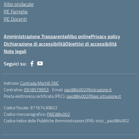
Albo sindacale
RE Famiglie
RE Docenti
Amministrazione Trasparente
Albo online
Privacy policy
Dichiarazione di accessibilità
Obiettivi di accessibilità
Note legali
Seguici su:
Indirizzo:
Contrada Mortilli SNC
Centralino:
0918579953
Email:
paic884002@istruzione.it
Posta elettronica certificata (PEC):
paic884002@pec.istruzione.it
Codice fiscale: 97167430822
Codice meccanografico:
PAIC884002
Codice Indice delle Pubbliche Amministrazioni (IPA): istsc_paic884002