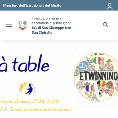
Vai ai contenuti
Vai al menu di navigazione
Vai al footer
Ministero dell'Istruzione e del Merito
Infanzia, primaria e
secondaria di primo grado
I.C. di San Giuseppe Jato -
San Cipirello