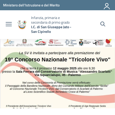
Vai ai contenuti
Vai al menu di navigazione
Vai al footer
Ministero dell'Istruzione e del Merito
Infanzia, primaria e
secondaria di primo grado
I.C. di San Giuseppe Jato -
San Cipirello