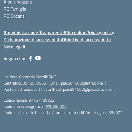
Albo sindacale
RE Famiglie
RE Docenti
Amministrazione Trasparente
Albo online
Privacy policy
Dichiarazione di accessibilità
Obiettivi di accessibilità
Note legali
Seguici su:
Indirizzo:
Contrada Mortilli SNC
Centralino:
0918579953
Email:
paic884002@istruzione.it
Posta elettronica certificata (PEC):
paic884002@pec.istruzione.it
Codice fiscale: 97167430822
Codice meccanografico:
PAIC884002
Codice Indice delle Pubbliche Amministrazioni (IPA): istsc_paic884002