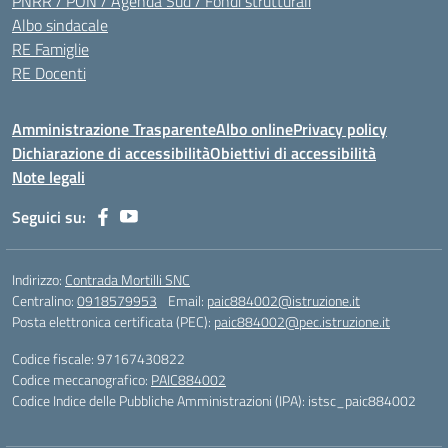
PNRR / PON / Agenda Sud / Fondi strutturali
Albo sindacale
RE Famiglie
RE Docenti
Amministrazione Trasparente
Albo online
Privacy policy
Dichiarazione di accessibilità
Obiettivi di accessibilità
Note legali
Seguici su:
Indirizzo:
Contrada Mortilli SNC
Centralino:
0918579953
Email:
paic884002@istruzione.it
Posta elettronica certificata (PEC):
paic884002@pec.istruzione.it
Codice fiscale: 97167430822
Codice meccanografico:
PAIC884002
Codice Indice delle Pubbliche Amministrazioni (IPA): istsc_paic884002