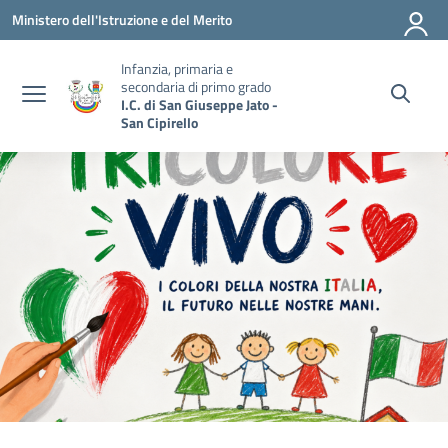
Vai ai contenuti
Vai al menu di navigazione
Vai al footer
Ministero dell'Istruzione e del Merito
Infanzia, primaria e
secondaria di primo grado
I.C. di San Giuseppe Jato -
San Cipirello