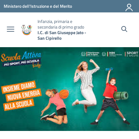
Vai ai contenuti
Vai al menu di navigazione
Vai al footer
Ministero dell'Istruzione e del Merito
Infanzia, primaria e
secondaria di primo grado
I.C. di San Giuseppe Jato -
San Cipirello