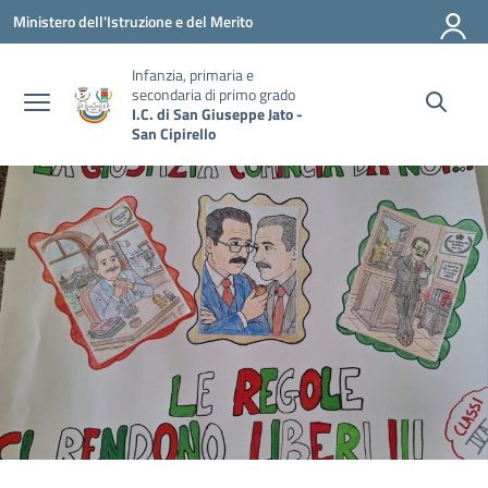
Vai ai contenuti
Vai al menu di navigazione
Vai al footer
Ministero dell'Istruzione e del Merito
Infanzia, primaria e
secondaria di primo grado
I.C. di San Giuseppe Jato -
San Cipirello