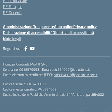
Albo sindacale
RE Famiglie
RE Docenti
Amministrazione Trasparente
Albo online
Privacy policy
Dichiarazione di accessibilità
Obiettivi di accessibilità
Note legali
Seguici su:
Indirizzo:
Contrada Mortilli SNC
Centralino:
0918579953
Email:
paic884002@istruzione.it
Posta elettronica certificata (PEC):
paic884002@pec.istruzione.it
Codice fiscale: 97167430822
Codice meccanografico:
PAIC884002
Codice Indice delle Pubbliche Amministrazioni (IPA): istsc_paic884002