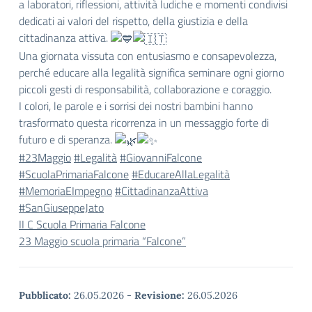
a laboratori, riflessioni, attività ludiche e momenti condivisi
dedicati ai valori del rispetto, della giustizia e della
cittadinanza attiva.
Una giornata vissuta con entusiasmo e consapevolezza,
perché educare alla legalità significa seminare ogni giorno
piccoli gesti di responsabilità, collaborazione e coraggio.
I colori, le parole e i sorrisi dei nostri bambini hanno
trasformato questa ricorrenza in un messaggio forte di
futuro e di speranza.
#23Maggio
#Legalità
#GiovanniFalcone
#ScuolaPrimariaFalcone
#EducareAllaLegalità
#MemoriaEImpegno
#CittadinanzaAttiva
#SanGiuseppeJato
II C Scuola Primaria Falcone
23 Maggio scuola primaria “Falcone”
Pubblicato:
26.05.2026
-
Revisione:
26.05.2026