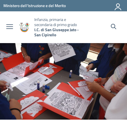
Vai ai contenuti
Vai al menu di navigazione
Vai al footer
Ministero dell'Istruzione e del Merito
Infanzia, primaria e
secondaria di primo grado
I.C. di San Giuseppe Jato -
San Cipirello