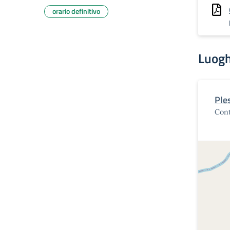
orario definitivo
Luogh
Ple
Cont