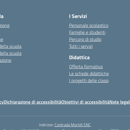
la
I Servizi
zione
Personale scolastico
Famiglie e studenti
ne
Percorsi di studio
della scuola
Tutti i servizi
della scuola
Didattica
azione
Offerta formativa
Le schede didattiche
I progetti delle classi
cy
Dichiarazione di accessibilità
Obiettivi di accessibilità
Note legal
Indirizzo:
Contrada Mortilli SNC