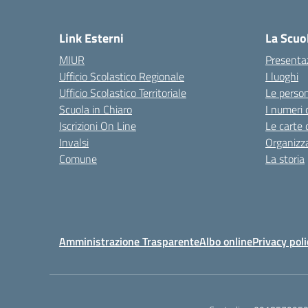
Link Esterni
La Scuo
MIUR
Presenta
Ufficio Scolastico Regionale
I luoghi
Ufficio Scolastico Territoriale
Le perso
Scuola in Chiaro
I numeri 
Iscrizioni On Line
Le carte 
Invalsi
Organizz
Comune
La storia
Amministrazione Trasparente
Albo online
Privacy poli