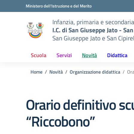
Vai ai contenuti
Vai al menu di navigazione
Vai al footer
Ministero dell'Istruzione e del Merito
Infanzia, primaria e secondari
I.C. di San Giuseppe Jato - San
San Giuseppe Jato e San Cipire
Scuola
Servizi
Novità
Didattica
Home
Novità
Organizzazione didattica
Ora
Orario definitivo s
“Riccobono”