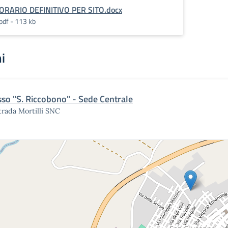
ORARIO DEFINITIVO PER SITO.docx
pdf - 113 kb
i
sso "S. Riccobono" - Sede Centrale
rada Mortilli SNC