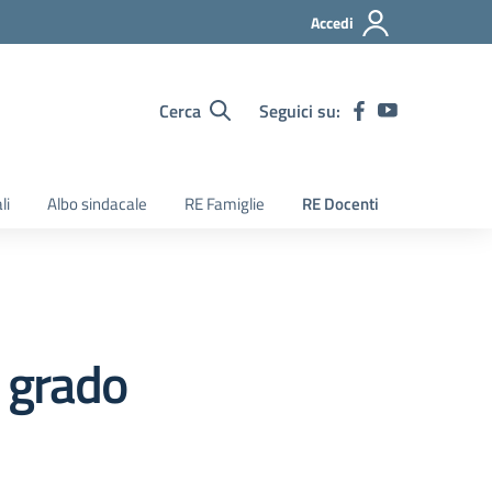
Accedi
Cerca
Seguici su:
li
Albo sindacale
RE Famiglie
RE Docenti
o grado