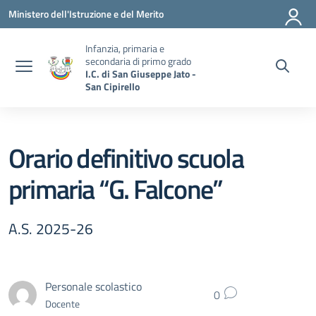
Vai ai contenuti
Vai al menu di navigazione
Vai al footer
Ministero dell'Istruzione e del Merito
Infanzia, primaria e
secondaria di primo grado
I.C. di San Giuseppe Jato -
San Cipirello
Orario definitivo scuola
primaria “G. Falcone”
A.S. 2025-26
Personale scolastico
0
Docente