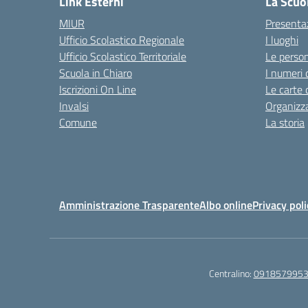
Link Esterni
La Scuo
MIUR
Presenta
Ufficio Scolastico Regionale
I luoghi
Ufficio Scolastico Territoriale
Le perso
Scuola in Chiaro
I numeri 
Iscrizioni On Line
Le carte 
Invalsi
Organizz
Comune
La storia
Amministrazione Trasparente
Albo online
Privacy poli
Centralino:
091857995