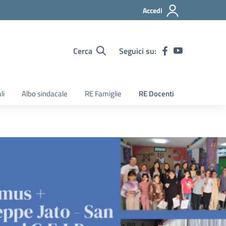
Accedi
Cerca
Seguici su:
li
Albo sindacale
RE Famiglie
RE Docenti