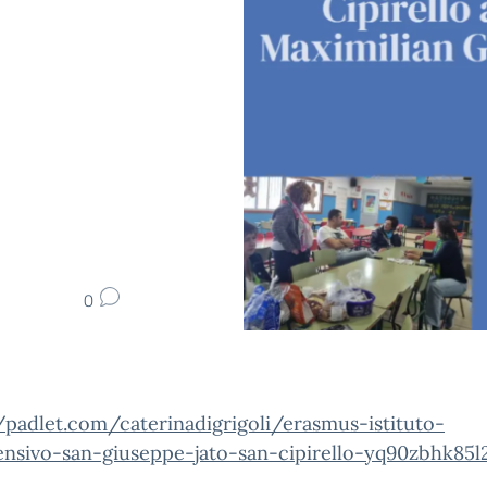
0
/padlet.com/caterinadigrigoli/erasmus-istituto-
nsivo-san-giuseppe-jato-san-cipirello-yq90zbhk85l