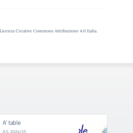
o Licenza Creative Commons Attribuzione 4.0 Italia.
A’ table
Frie
A.S. 2024/25
dal 03