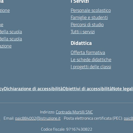
la
I Servizi
zione
Personale scolastico
Famiglie e studenti
ne
Percorsi di studio
della scuola
Tutti i servizi
della scuola
Didattica
azione
Offerta formativa
Le schede didattiche
I progetti delle classi
cy
Dichiarazione di accessibilità
Obiettivi di accessibilità
Note legal
Indirizzo:
Contrada Mortilli SNC
3
Email:
paic884002@istruzione.it
Posta elettronica certificata (PEC):
paic8
Codice fiscale: 97167430822