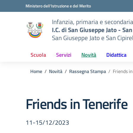
Vai ai contenuti
Vai al menu di navigazione
Vai al footer
Ministero dell'Istruzione e del Merito
Infanzia, primaria e secondari
I.C. di San Giuseppe Jato - San
San Giuseppe Jato e San Cipire
Scuola
Servizi
Novità
Didattica
Home
Novità
Rassegna Stampa
Friends in
Friends in Tenerife
11-15/12/2023