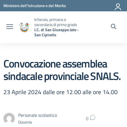
Vai ai contenuti
Vai al menu di navigazione
Vai al footer
Ministero dell'Istruzione e del Merito
Infanzia, primaria e
secondaria di primo grado
I.C. di San Giuseppe Jato -
San Cipirello
Convocazione assemblea
sindacale provinciale SNALS.
23 Aprile 2024 dalle ore 12.00 alle ore 14.00
Personale scolastico
0
Docente