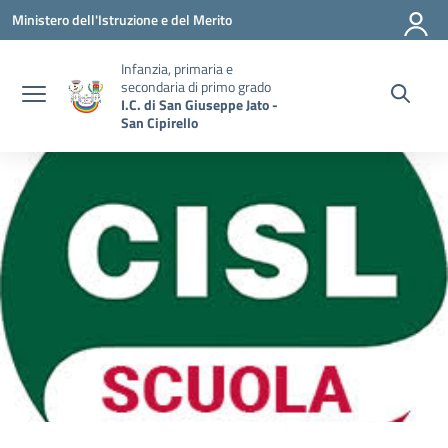
Vai ai contenuti
Vai al menu di navigazione
Vai al footer
Ministero dell'Istruzione e del Merito
Infanzia, primaria e
secondaria di primo grado
I.C. di San Giuseppe Jato -
San Cipirello