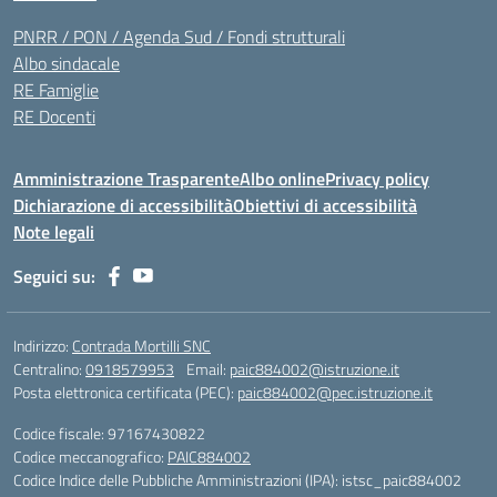
PNRR / PON / Agenda Sud / Fondi strutturali
Albo sindacale
RE Famiglie
RE Docenti
Amministrazione Trasparente
Albo online
Privacy policy
Dichiarazione di accessibilità
Obiettivi di accessibilità
Note legali
Seguici su:
Indirizzo:
Contrada Mortilli SNC
Centralino:
0918579953
Email:
paic884002@istruzione.it
Posta elettronica certificata (PEC):
paic884002@pec.istruzione.it
Codice fiscale: 97167430822
Codice meccanografico:
PAIC884002
Codice Indice delle Pubbliche Amministrazioni (IPA): istsc_paic884002