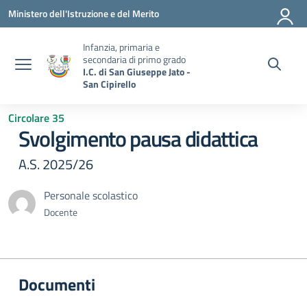
Vai ai contenuti
Vai al menu di navigazione
Vai al footer
Ministero dell'Istruzione e del Merito
Infanzia, primaria e
secondaria di primo grado
I.C. di San Giuseppe Jato -
San Cipirello
Circolare 35
Svolgimento pausa didattica
A.S. 2025/26
Personale scolastico
Docente
Documenti