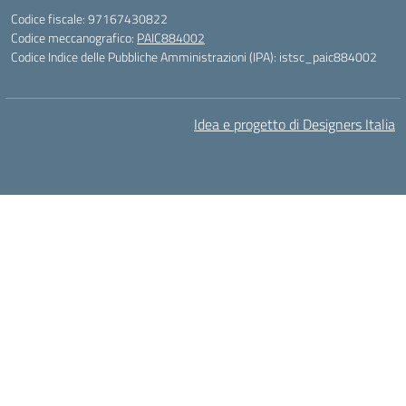
Codice fiscale: 97167430822
Codice meccanografico:
PAIC884002
Codice Indice delle Pubbliche Amministrazioni (IPA): istsc_paic884002
Idea e progetto di Designers Italia