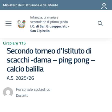
Vai ai contenuti
Vai al menu di navigazione
Vai al footer
Ministero dell'Istruzione e del Merito
Infanzia, primaria e
secondaria di primo grado
I.C. di San Giuseppe Jato -
San Cipirello
Circolare 115
Secondo torneo d’Istituto di
scacchi -dama – ping pong –
calcio balilla
A.S. 2025/26
Personale scolastico
Docente