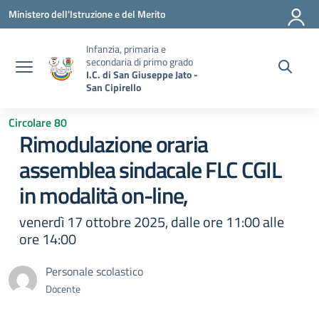
Vai ai contenuti
Vai al menu di navigazione
Vai al footer
Ministero dell'Istruzione e del Merito
Infanzia, primaria e
secondaria di primo grado
I.C. di San Giuseppe Jato -
San Cipirello
Circolare 80
Rimodulazione oraria
assemblea sindacale FLC CGIL
in modalità on-line,
venerdì 17 ottobre 2025, dalle ore 11:00 alle
ore 14:00
Personale scolastico
Docente