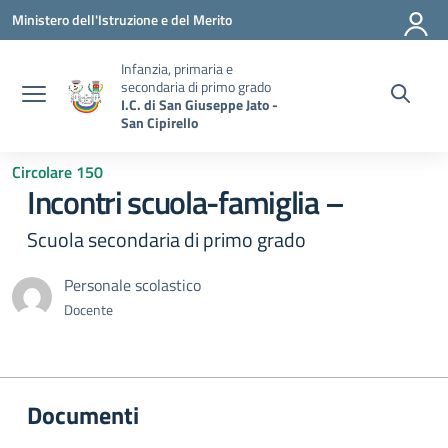
Vai ai contenuti
Vai al menu di navigazione
Vai al footer
Ministero dell'Istruzione e del Merito
Infanzia, primaria e
secondaria di primo grado
I.C. di San Giuseppe Jato -
San Cipirello
Circolare 150
Incontri scuola-famiglia –
Scuola secondaria di primo grado
Personale scolastico
Docente
Documenti