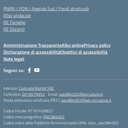
PNRR / PON / Agenda Sud / Fondi strutturali
Albo sindacale
RE Famiglie
RE Docenti
Amministrazione Trasparente
Albo online
Privacy policy
Dichiarazione di accessibilità
Obiettivi di accessibilità
Note legali
Seguici su:
Indirizzo:
Contrada Mortilli SNC
Centralino:
0918579953
Email:
paic884002@istruzione.it
Posta elettronica certificata (PEC):
paic884002@pec.istruzione.it
Codice fiscale: 97167430822
Codice meccanografico:
PAIC884002
Codice Indice delle Pubbliche Amministrazioni (IPA): istsc_paic884002