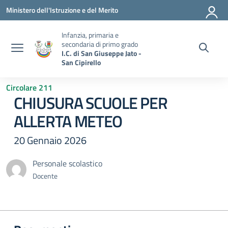
Vai ai contenuti
Vai al menu di navigazione
Vai al footer
Ministero dell'Istruzione e del Merito
Infanzia, primaria e
secondaria di primo grado
I.C. di San Giuseppe Jato -
San Cipirello
Circolare 211
CHIUSURA SCUOLE PER
ALLERTA METEO
20 Gennaio 2026
Personale scolastico
Docente