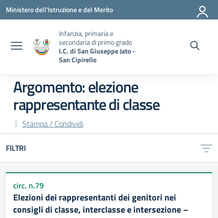
Vai ai contenuti
Vai al menu di navigazione
Vai al footer
Ministero dell'Istruzione e del Merito
Infanzia, primaria e
secondaria di primo grado
I.C. di San Giuseppe Jato -
San Cipirello
Argomento: elezione
rappresentante di classe
Stampa / Condividi
FILTRI
circ. n.79
Elezioni dei rappresentanti dei genitori nei
consigli di classe, interclasse e intersezione –