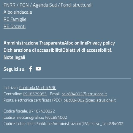
PNRR / PON / Agenda Sud / Fondi strutturali
Albo sindacale
RE Famiglie
RE Docenti
Amministrazione Trasparente
Albo online
Privacy policy
Dichiarazione di accessibilità
Obiettivi di accessibilità
Note legali
Seguici su:
Indirizzo:
Contrada Mortilli SNC
Centralino:
0918579953
Email:
paic884002@istruzione.it
Posta elettronica certificata (PEC):
paic884002@pec.istruzione.it
Codice fiscale: 97167430822
Codice meccanografico:
PAIC884002
Codice Indice delle Pubbliche Amministrazioni (IPA): istsc_paic884002