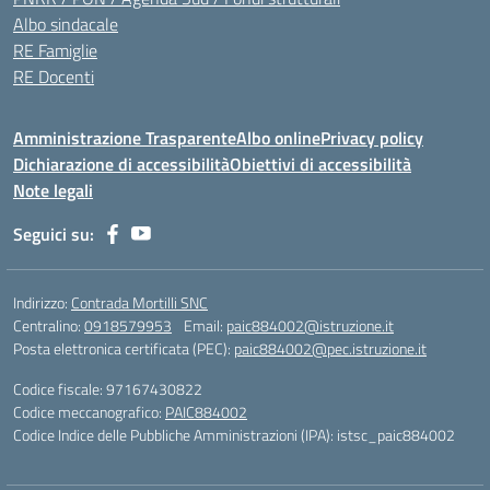
Albo sindacale
RE Famiglie
RE Docenti
Amministrazione Trasparente
Albo online
Privacy policy
Dichiarazione di accessibilità
Obiettivi di accessibilità
Note legali
Seguici su:
Indirizzo:
Contrada Mortilli SNC
Centralino:
0918579953
Email:
paic884002@istruzione.it
Posta elettronica certificata (PEC):
paic884002@pec.istruzione.it
Codice fiscale: 97167430822
Codice meccanografico:
PAIC884002
Codice Indice delle Pubbliche Amministrazioni (IPA): istsc_paic884002