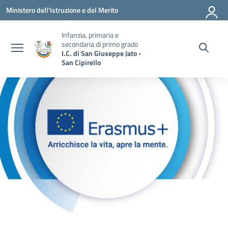
Vai ai contenuti
Vai al menu di navigazione
Vai al footer
Ministero dell'Istruzione e del Merito
Infanzia, primaria e
secondaria di primo grado
I.C. di San Giuseppe Jato -
San Cipirello