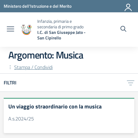
Vai ai contenuti
Vai al menu di navigazione
Vai al footer
Ministero dell'Istruzione e del Merito
Infanzia, primaria e
secondaria di primo grado
I.C. di San Giuseppe Jato -
San Cipirello
Argomento: Musica
Stampa / Condividi
FILTRI
Un viaggio straordinario con la musica
A.s.2024/25