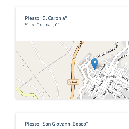
Plesso "G. Caronia"
Via A. Gramsci, 02
Plesso "San Giovanni Bosco"