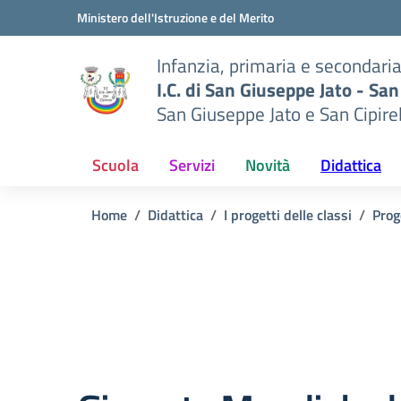
Vai ai contenuti
Vai al menu di navigazione
Vai al footer
Ministero dell'Istruzione e del Merito
Infanzia, primaria e secondari
I.C. di San Giuseppe Jato - San
San Giuseppe Jato e San Cipire
Scuola
Servizi
Novità
Didattica
Home
Didattica
I progetti delle classi
Prog