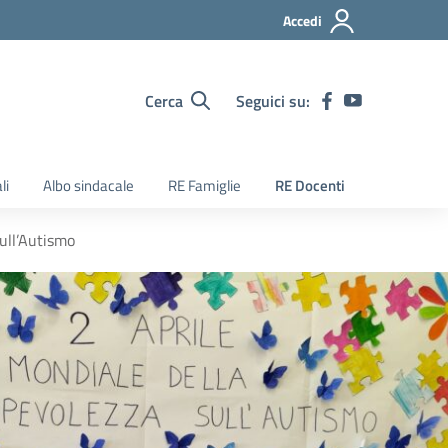
Accedi
Cerca
Seguici su:
li
Albo sindacale
RE Famiglie
RE Docenti
ull’Autismo