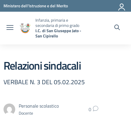
Vai ai contenuti
Vai al menu di navigazione
Vai al footer
Ministero dell'Istruzione e del Merito
Infanzia, primaria e
secondaria di primo grado
I.C. di San Giuseppe Jato -
San Cipirello
Relazioni sindacali
VERBALE N. 3 DEL 05.02.2025
Personale scolastico
0
Docente