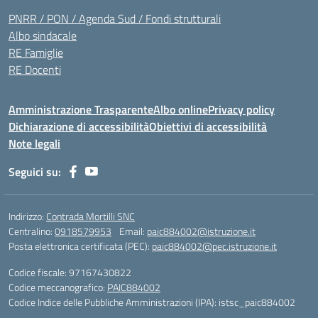
PNRR / PON / Agenda Sud / Fondi strutturali
Albo sindacale
RE Famiglie
RE Docenti
Amministrazione Trasparente
Albo online
Privacy policy
Dichiarazione di accessibilità
Obiettivi di accessibilità
Note legali
Seguici su:
Indirizzo:
Contrada Mortilli SNC
Centralino:
0918579953
Email:
paic884002@istruzione.it
Posta elettronica certificata (PEC):
paic884002@pec.istruzione.it
Codice fiscale: 97167430822
Codice meccanografico:
PAIC884002
Codice Indice delle Pubbliche Amministrazioni (IPA): istsc_paic884002