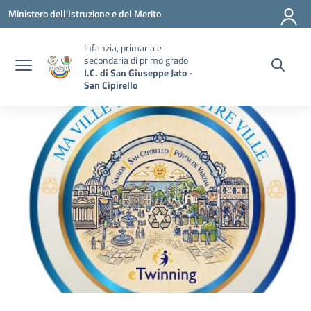
Vai ai contenuti
Vai al menu di navigazione
Vai al footer
Ministero dell'Istruzione e del Merito
Infanzia, primaria e
secondaria di primo grado
I.C. di San Giuseppe Jato -
San Cipirello