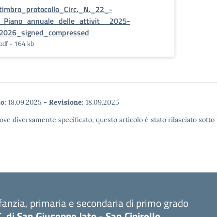
timbro_protocollo_Circ._N._22_-
_Piano_annuale_delle_attivit__2025-
2026_signed_compressed
pdf - 164 kb
o:
18.09.2025
-
Revisione:
18.09.2025
ove diversamente specificato, questo articolo è stato rilasciato sott
fanzia, primaria e secondaria di primo grado
C. di San Giuseppe Jato - San Cipirello