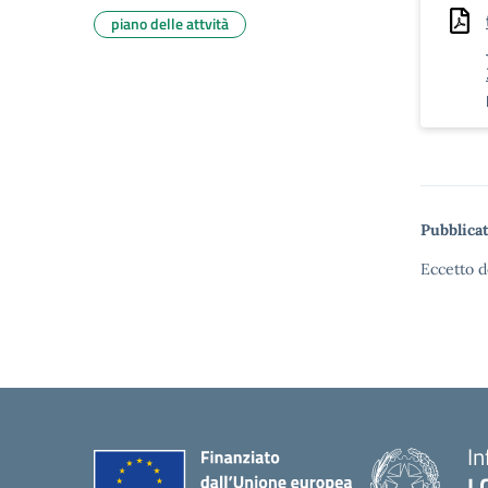
piano delle attvità
Pubblicat
Eccetto d
In
I.