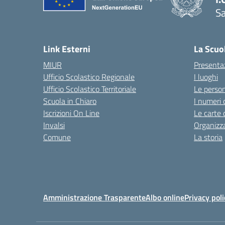
Sa
Link Esterni
La Scuo
MIUR
Presenta
Ufficio Scolastico Regionale
I luoghi
Ufficio Scolastico Territoriale
Le perso
Scuola in Chiaro
I numeri 
Iscrizioni On Line
Le carte 
Invalsi
Organizz
Comune
La storia
Amministrazione Trasparente
Albo online
Privacy poli