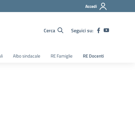
Accedi
Cerca
Seguici su:
li
Albo sindacale
RE Famiglie
RE Docenti