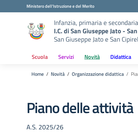
Vai ai contenuti
Vai al menu di navigazione
Vai al footer
Ministero dell'Istruzione e del Merito
Infanzia, primaria e secondari
I.C. di San Giuseppe Jato - San
San Giuseppe Jato e San Cipire
Scuola
Servizi
Novità
Didattica
Home
Novità
Organizzazione didattica
Pia
Piano delle attività
A.S. 2025/26