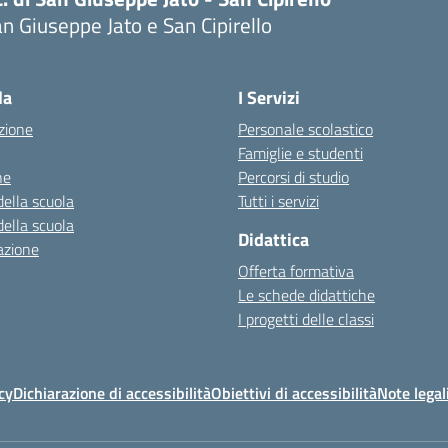
n Giuseppe Jato e San Cipirello
la
I Servizi
zione
Personale scolastico
Famiglie e studenti
ne
Percorsi di studio
della scuola
Tutti i servizi
della scuola
Didattica
azione
Offerta formativa
Le schede didattiche
I progetti delle classi
cy
Dichiarazione di accessibilità
Obiettivi di accessibilità
Note legal