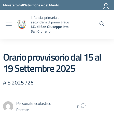
Vai ai contenuti
Vai al menu di navigazione
Vai al footer
Ministero dell'Istruzione e del Merito
Infanzia, primaria e
secondaria di primo grado
I.C. di San Giuseppe Jato -
San Cipirello
Orario provvisorio dal 15 al
19 Settembre 2025
A.S.2025 /26
Personale scolastico
0
Docente