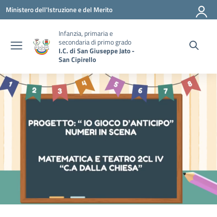
Vai ai contenuti
Vai al menu di navigazione
Vai al footer
Ministero dell'Istruzione e del Merito
Infanzia, primaria e
secondaria di primo grado
I.C. di San Giuseppe Jato -
San Cipirello