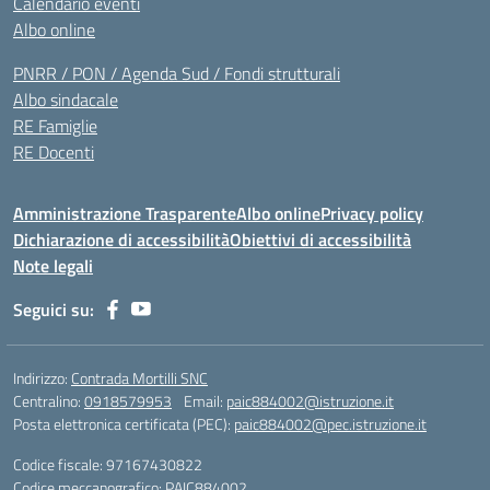
Calendario eventi
Albo online
PNRR / PON / Agenda Sud / Fondi strutturali
Albo sindacale
RE Famiglie
RE Docenti
Amministrazione Trasparente
Albo online
Privacy policy
Dichiarazione di accessibilità
Obiettivi di accessibilità
Note legali
Seguici su:
Indirizzo:
Contrada Mortilli SNC
Centralino:
0918579953
Email:
paic884002@istruzione.it
Posta elettronica certificata (PEC):
paic884002@pec.istruzione.it
Codice fiscale: 97167430822
Codice meccanografico:
PAIC884002