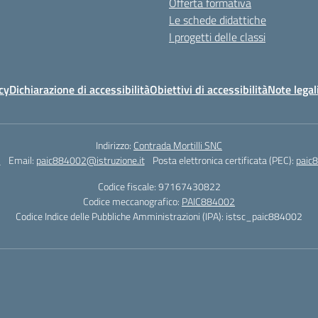
Offerta formativa
Le schede didattiche
I progetti delle classi
cy
Dichiarazione di accessibilità
Obiettivi di accessibilità
Note legal
Indirizzo:
Contrada Mortilli SNC
3
Email:
paic884002@istruzione.it
Posta elettronica certificata (PEC):
paic8
Codice fiscale: 97167430822
Codice meccanografico:
PAIC884002
Codice Indice delle Pubbliche Amministrazioni (IPA): istsc_paic884002