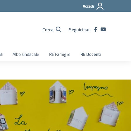
Accedi
Cerca
Seguici su:
li
Albo sindacale
RE Famiglie
RE Docenti