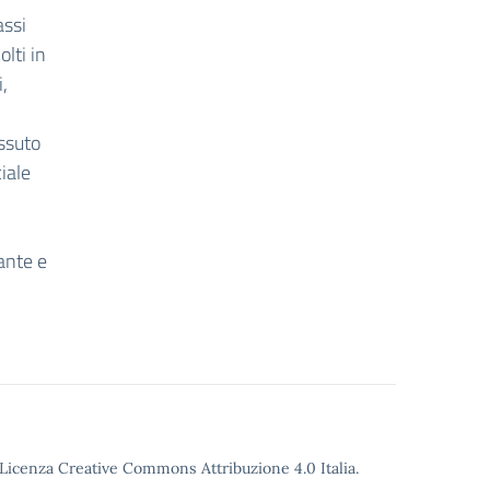
assi
lti in
,
issuto
iale
ante e
o Licenza Creative Commons Attribuzione 4.0 Italia.