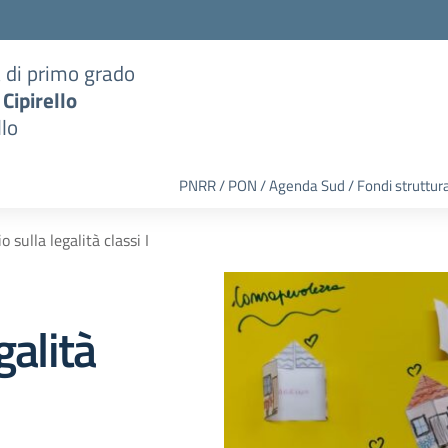
a di primo grado
 Cipirello
llo
PNRR / PON / Agenda Sud / Fondi struttura
o sulla legalità classi I
galità