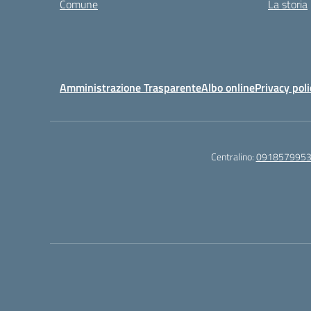
Comune
La storia
Amministrazione Trasparente
Albo online
Privacy poli
Centralino:
091857995