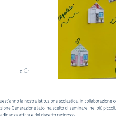
0
est’anno la nostra istituzione scolastica, in collaborazione 
azione Generazione Jato, ha scelto di seminare, nei più piccoli, 
ttadinanza attiva e del rispetto reciproco.