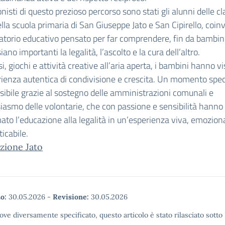
onisti di questo prezioso percorso sono stati gli alunni delle cl
lla scuola primaria di San Giuseppe Jato e San Cipirello, coinvo
atorio educativo pensato per far comprendere, fin da bambini
ano importanti la legalità, l’ascolto e la cura dell’altro.
si, giochi e attività creative all’aria aperta, i bambini hanno v
ienza autentica di condivisione e crescita. Un momento spec
sibile grazie al sostegno delle amministrazioni comunali e
siasmo delle volontarie, che con passione e sensibilità hanno
ato l’educazione alla legalità in un’esperienza viva, emozion
icabile.
zione Jato
o:
30.05.2026
-
Revisione:
30.05.2026
ove diversamente specificato, questo articolo è stato rilasciato sott