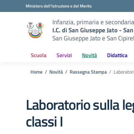
Vai ai contenuti
Vai al menu di navigazione
Vai al footer
Ministero dell'Istruzione e del Merito
Infanzia, primaria e secondari
I.C. di San Giuseppe Jato - San
San Giuseppe Jato e San Cipire
Scuola
Servizi
Novità
Didattica
Home
Novità
Rassegna Stampa
Laboratori
Laboratorio sulla le
classi I