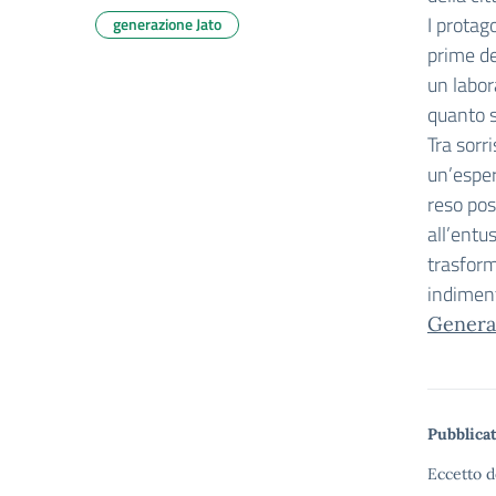
I protag
generazione Jato
prime de
un labor
quanto si
Tra sorri
un’esper
reso pos
all’entu
trasform
indiment
Genera
Pubblicat
Eccetto d