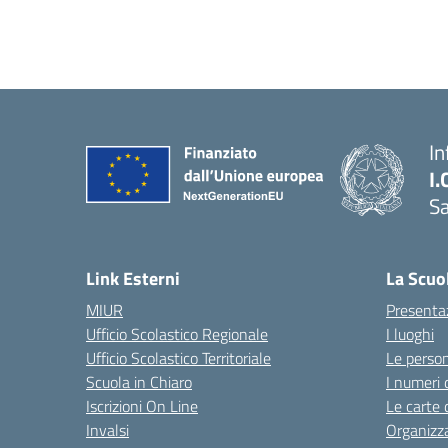
In
I.
Sa
Link Esterni
La Scuo
MIUR
Presenta
Ufficio Scolastico Regionale
I luoghi
Ufficio Scolastico Territoriale
Le perso
Scuola in Chiaro
I numeri 
Iscrizioni On Line
Le carte 
Invalsi
Organizz