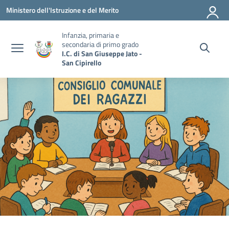
Vai ai contenuti
Vai al menu di navigazione
Vai al footer
Ministero dell'Istruzione e del Merito
Infanzia, primaria e
secondaria di primo grado
I.C. di San Giuseppe Jato -
San Cipirello