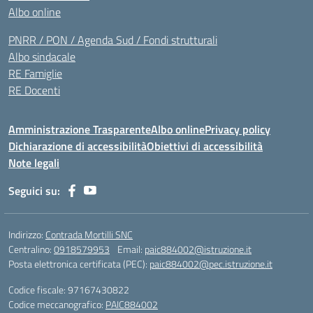
Albo online
PNRR / PON / Agenda Sud / Fondi strutturali
Albo sindacale
RE Famiglie
RE Docenti
Amministrazione Trasparente
Albo online
Privacy policy
Dichiarazione di accessibilità
Obiettivi di accessibilità
Note legali
Seguici su:
Indirizzo:
Contrada Mortilli SNC
Centralino:
0918579953
Email:
paic884002@istruzione.it
Posta elettronica certificata (PEC):
paic884002@pec.istruzione.it
Codice fiscale: 97167430822
Codice meccanografico:
PAIC884002