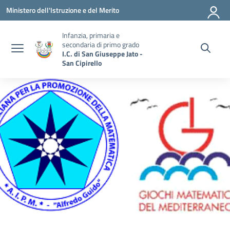
Vai ai contenuti
Vai al menu di navigazione
Vai al footer
Ministero dell'Istruzione e del Merito
Infanzia, primaria e
secondaria di primo grado
I.C. di San Giuseppe Jato -
San Cipirello