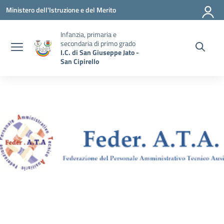
Vai ai contenuti
Vai al menu di navigazione
Vai al footer
Ministero dell'Istruzione e del Merito
Infanzia, primaria e
secondaria di primo grado
I.C. di San Giuseppe Jato -
San Cipirello