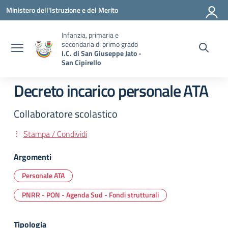
Vai ai contenuti
Vai al menu di navigazione
Vai al footer
Ministero dell'Istruzione e del Merito
Infanzia, primaria e
secondaria di primo grado
I.C. di San Giuseppe Jato -
San Cipirello
Decreto incarico personale ATA
Collaboratore scolastico
Stampa / Condividi
Argomenti
Personale ATA
PNRR - PON - Agenda Sud - Fondi strutturali
Tipologia