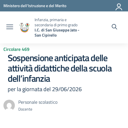
Vai ai contenuti
Vai al menu di navigazione
Vai al footer
Ministero dell'Istruzione e del Merito
Infanzia, primaria e
secondaria di primo grado
I.C. di San Giuseppe Jato -
San Cipirello
Circolare 469
Sospensione anticipata delle
attività didattiche della scuola
dell’infanzia
per la giornata del 29/06/2026
Personale scolastico
Docente