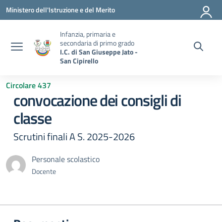
Vai ai contenuti
Vai al menu di navigazione
Vai al footer
Ministero dell'Istruzione e del Merito
Infanzia, primaria e
secondaria di primo grado
I.C. di San Giuseppe Jato -
San Cipirello
Circolare 437
convocazione dei consigli di
classe
Scrutini finali A S. 2025-2026
Personale scolastico
Docente