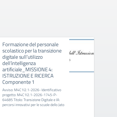
Formazione del personale
Form
scolastico per la transizione
scola
digitale sull’utilizzo
digit
dell’intelligenza
dell’
artificiale_MISSIONE 4:
arti
ISTRUZIONE E RICERCA
ISTR
Componente 1
Com
Avviso: M4C1I2.1-2026- Identificativo
Avviso
progetto: M4C1I2.1-2026-1745-P-
proge
64685 Titolo: Transizione Digitale e IA:
64685 T
percorsi innovativi per le scuole dello Jato
percors