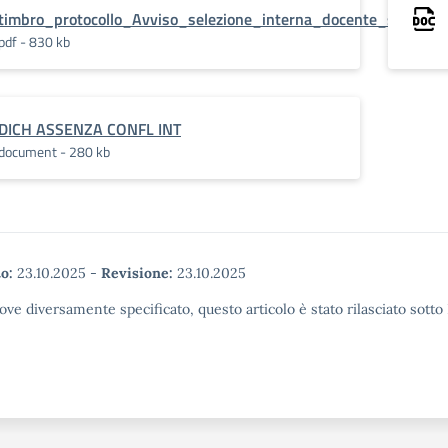
timbro_protocollo_Avviso_selezione_interna_docente_signed
pdf - 830 kb
DICH ASSENZA CONFL INT
document - 280 kb
o:
23.10.2025
-
Revisione:
23.10.2025
ove diversamente specificato, questo articolo è stato rilasciato sott