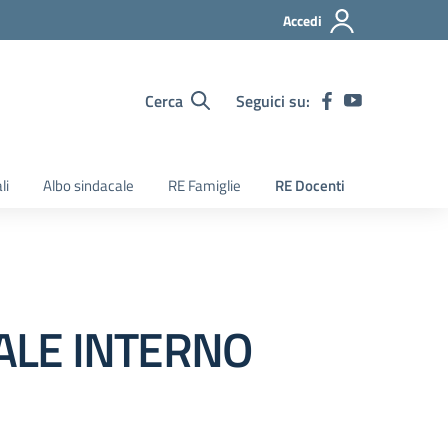
Accedi
Cerca
Seguici su:
li
Albo sindacale
RE Famiglie
RE Docenti
ALE INTERNO