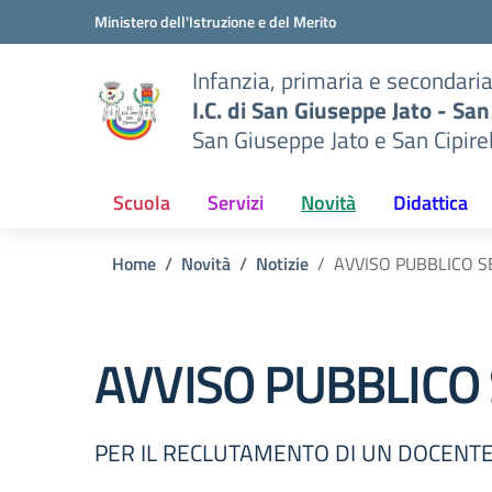
Vai ai contenuti
Vai al menu di navigazione
Vai al footer
Ministero dell'Istruzione e del Merito
Infanzia, primaria e secondari
I.C. di San Giuseppe Jato - San
San Giuseppe Jato e San Cipire
Scuola
Servizi
Novità
Didattica
Home
Novità
Notizie
AVVISO PUBBLICO S
AVVISO PUBBLICO
PER IL RECLUTAMENTO DI UN DOCENTE