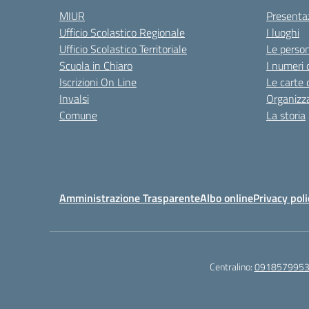
MIUR
Presenta
Ufficio Scolastico Regionale
I luoghi
Ufficio Scolastico Territoriale
Le perso
Scuola in Chiaro
I numeri 
Iscrizioni On Line
Le carte 
Invalsi
Organizz
Comune
La storia
Amministrazione Trasparente
Albo online
Privacy poli
Centralino:
091857995