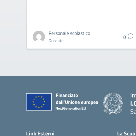
Personale scolastico
0
Docente
In
I.
Sa
Link Esterni
La Scuo