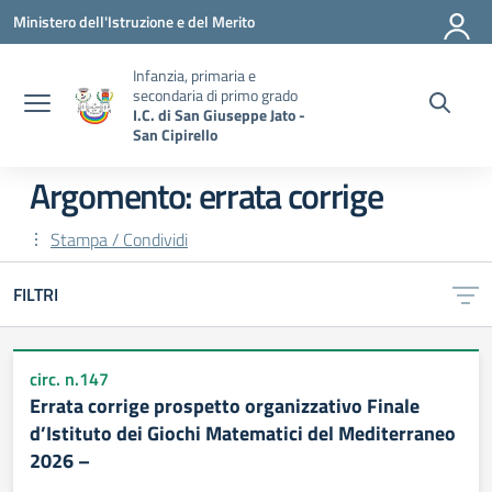
Vai ai contenuti
Vai al menu di navigazione
Vai al footer
Ministero dell'Istruzione e del Merito
Infanzia, primaria e
secondaria di primo grado
I.C. di San Giuseppe Jato -
San Cipirello
Argomento: errata corrige
Stampa / Condividi
FILTRI
circ. n.147
Errata corrige prospetto organizzativo Finale
d’Istituto dei Giochi Matematici del Mediterraneo
2026 –