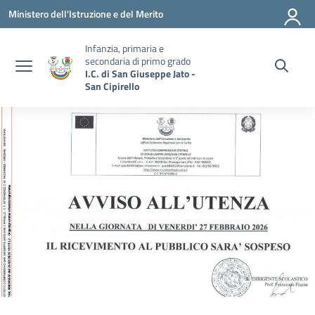
Vai ai contenuti
Vai al menu di navigazione
Vai al footer
Ministero dell'Istruzione e del Merito
Infanzia, primaria e
secondaria di primo grado
I.C. di San Giuseppe Jato -
San Cipirello